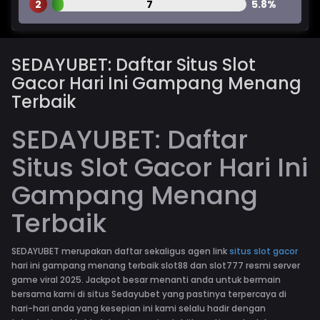
2
7
5.8%
SEDAYUBET: Daftar Situs Slot
Gacor Hari Ini Gampang Menang
Terbaik
SEDAYUBET: Daftar
Situs Slot Gacor Hari Ini
Gampang Menang
Terbaik
SEDAYUBET merupakan daftar sekaligus agen link
situs slot gacor
hari ini gampang menang terbaik slot88 dan slot777 resmi server
game viral 2025. Jackpot besar menanti anda untuk bermain
bersama kami di situs Sedayubet yang pastinya terpercaya di
hari-hari anda yang kesepian ini kami selalu hadir dengan