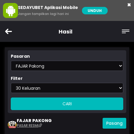
×
SEDAYUBET Aplikasi Mobile
UNDUH
Jangan tampilkan lagi hari ini
Hasil
Pasaran
Filter
CARI
FAJAR PAKONG
Pasang
PASAR RESMI