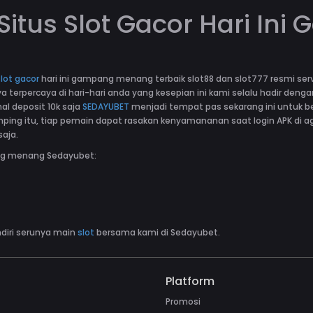
Situs Slot Gacor Hari I
slot gacor
hari ini gampang menang terbaik slot88 dan slot777 resmi ser
terpercaya di hari-hari anda yang kesepian ini kami selalu hadir dengan
l deposit 10k saja
SEDAYUBET
menjadi tempat pas sekarang ini untuk ber
isamping itu, tiap pemain dapat rasakan kenyamananan saat login APK di
aja.
pang menang Sedayubet:
ndiri serunya main
slot
bersama kami di Sedayubet.
Platform
Promosi