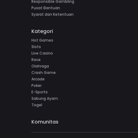
Responsible Gambling
Pusat Bantuan
Syarat dan Ketentuan
Kategori
Hot Games
Slots
Live Casino
Race
Olahraga
Crash Game
Arcade
Poker
E-Sports
Sabung Ayam
Togel
Komunitas