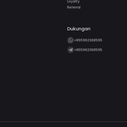
Loyalty
Referral
Dukungan
+855962368595
+855962368595