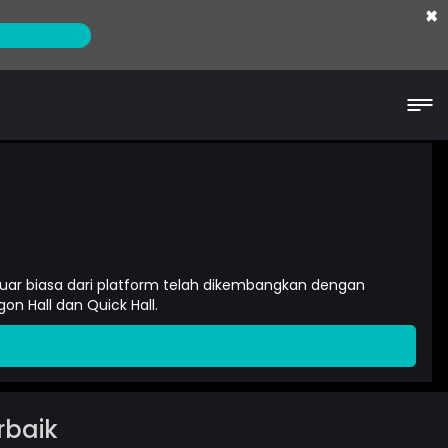
×
uar biasa dari platform telah dikembangkan dengan
n Hall dan Quick Hall.
rbaik