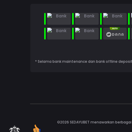
* Selama bank maintenance dan bank offline deposit
©2026 SEDAYUBET menawarkan berbagai ma