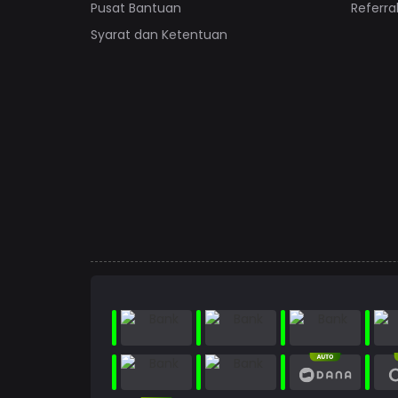
Pusat Bantuan
Referra
Syarat dan Ketentuan