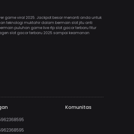
ver game viral 2025. Jackpot besar menanti anda untuk
n teknologi muktahir dalam bermain slot jitu anti
rmain puluhan game live rtp slot gacor terbaru fitur
i agen slot gacor terbaru 2025 sampai keamanan
gan
Komunitas
5962368595
5962368595