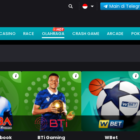
Main di Tele
 CASINO
RACE
OLAHRAGA
CRASH GAME
ARCADE
POK
i
i
i
sbook
BTi Gaming
WBet