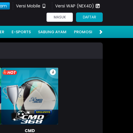
gram
Versi Mobile
Versi WAP (NEX4D)
MASUK
DAFTAR
ER
E-SPORTS
SABUNG AYAM
PROMOSI
i
CMD