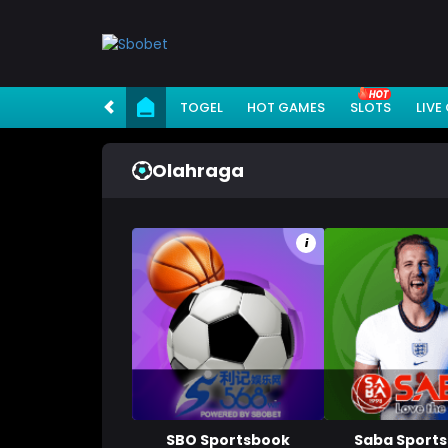
TOGEL
HOT GAMES
SLOTS
LIVE
Olahraga
i
SBO Sportsbook
Saba Sport