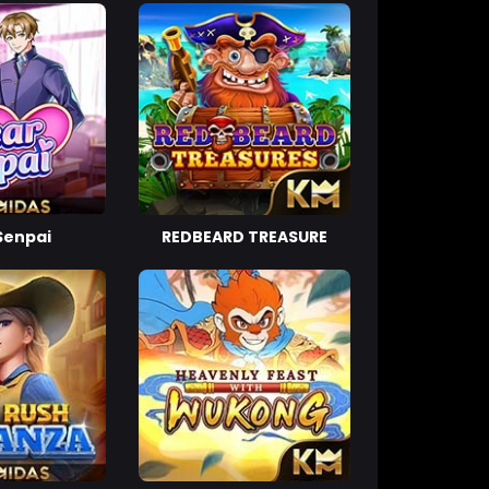
Senpai
REDBEARD TREASURE