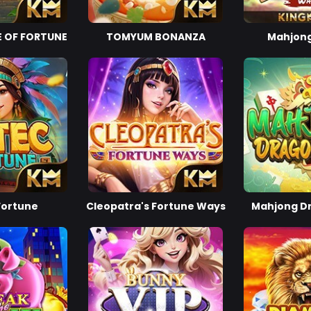
 OF FORTUNE
TOMYUM BONANZA
Mahjong
Fortune
Cleopatra's Fortune Ways
Mahjong D