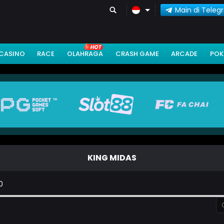
Main di Tele
 CASINO
RACE
OLAHRAGA
CRASH GAME
ARCADE
POK
KING MIDAS
0