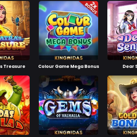
s Treasure
Colour Game Mega Bonus
Dear 