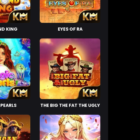
D KING
EYES OF RA
PEARLS
THE BIG THE FAT THE UGLY