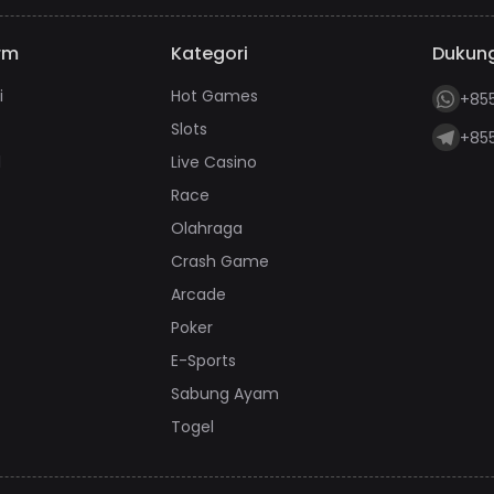
rm
Kategori
Dukun
i
Hot Games
+85
Slots
+85
l
Live Casino
Race
Olahraga
Crash Game
Arcade
Poker
E-Sports
Sabung Ayam
Togel