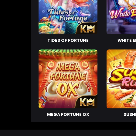
TIDES OF FORTUNE
WHITE E
MEGA FORTUNE OX
SUSHI