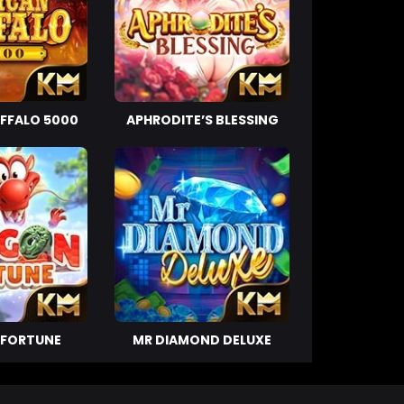
FFALO 5000
APHRODITE’S BLESSING
FORTUNE
MR DIAMOND DELUXE