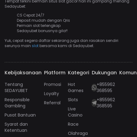
Tempat terkini bermain situs slot gacor hari ini gampang menang
Sedayubet:
CS Cepat 24/7
Deposit mudah dengan Qris
Permain slot terlengkap
Sedayubet bonusnya gila!!
Yuk, cepat segera daftar sekarang juga dan rasakan sendiri
serunya main
slot
bersama kami di Sedayubet.
Kebijaksanaan
Platform
Kategori
Dukungan
Komun
Tentang
Promosi
Hot
+855962
SEDAYUBET
Games
368595
Loyalty
Responsible
Slots
+855962
Referral
Gambling
368595
Live
Pusat Bantuan
Casino
Syarat dan
Race
Ketentuan
Olahraga