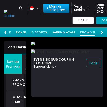
Versi
Main di
Versi
WAP
Telegram
Mobile
(NEX4
MASUK
DAF
ARCADE
POKER
E-SPORTS
SABUNG AYAM
PROMOSI
KATEGORI
Semua
EVENT BONUS COUPON
Semua
Detail
EXCLUSIVE
Event
Promosi
Tanggal akhir:
-
Provider
SEMUA
PROMOSI
MEMBER
BARU