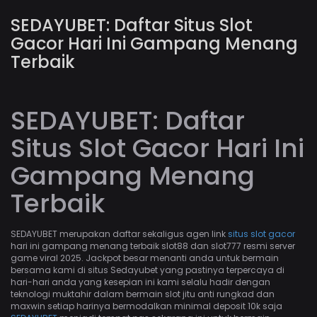
SEDAYUBET: Daftar Situs Slot
Gacor Hari Ini Gampang Menang
Terbaik
SEDAYUBET: Daftar
Situs Slot Gacor Hari Ini
Gampang Menang
Terbaik
SEDAYUBET merupakan daftar sekaligus agen link
situs slot gacor
hari ini gampang menang terbaik slot88 dan slot777 resmi server
game viral 2025. Jackpot besar menanti anda untuk bermain
bersama kami di situs Sedayubet yang pastinya terpercaya di
hari-hari anda yang kesepian ini kami selalu hadir dengan
teknologi muktahir dalam bermain slot jitu anti rungkad dan
maxwin setiap harinya bermodalkan minimal deposit 10k saja