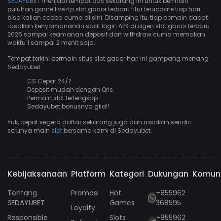
SEDAYUBET
menjadi tempat pas sekarang ini untuk bermain
puluhan game live rtp slot gacor terbaru fitur terupdate tiap hari
bisa kalian ccoba cuma di sini. Disamping itu, tiap pemain dapat
rasakan kenyamananan saat login APK di agen slot gacor terbaru
2025 sampai keamanan deposit dan withdraw cuma memakan
waktu 1 sampai 2 menit saja.
Tempat terkini bermain situs slot gacor hari ini gampang menang
Sedayubet:
CS Cepat 24/7
Deposit mudah dengan Qris
Permain slot terlengkap
Sedayubet bonusnya gila!!
Yuk, cepat segera daftar sekarang juga dan rasakan sendiri
serunya main
slot
bersama kami di Sedayubet.
Kebijaksanaan
Platform
Kategori
Dukungan
Komun
Tentang
Promosi
Hot
+855962
SEDAYUBET
Games
368595
Loyalty
Responsible
Slots
+855962