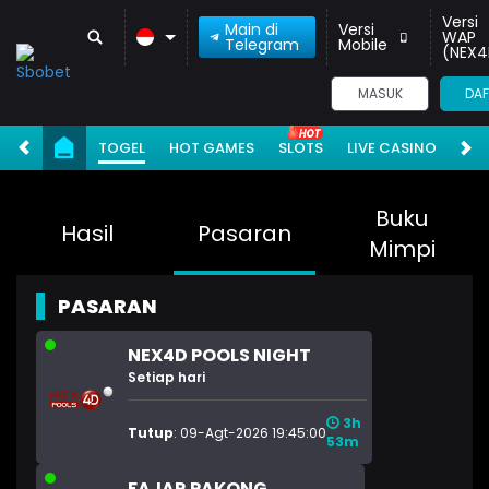
Versi
Main di
Versi
WAP
Telegram
Mobile
(NEX4
MASUK
DAF
TOGEL
HOT GAMES
SLOTS
LIVE CASINO
RA
Buku
Hasil
Pasaran
Mimpi
PASARAN
NEX4D POOLS NIGHT
Setiap hari
3h
Tutup
: 09-Agt-2026 19:45:00
53m
FAJAR PAKONG