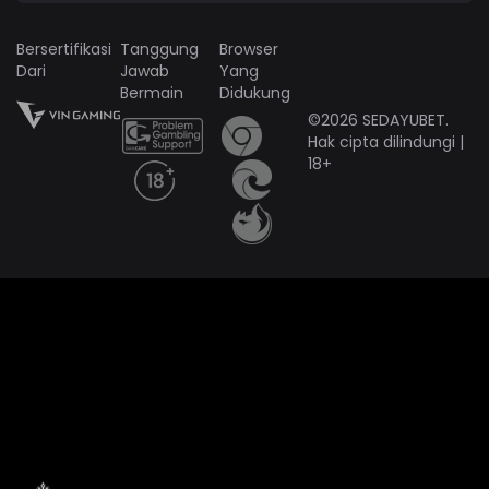
Bersertifikasi
Tanggung
Browser
Dari
Jawab
Yang
Bermain
Didukung
©2026 SEDAYUBET.
Hak cipta dilindungi |
18+