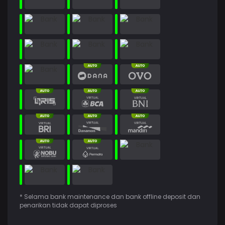
* Selama bank maintenance dan bank offline deposit dan
penarikan tidak dapat diproses