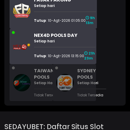
Setiap hari
9h
Tutup
: 10-Agt-2026 01:05:00
13m
NEX4D POOLS DAY
Setiap hari
21h
Tutup
: 10-Agt-2026 13:15:00
23m
TAIWAN
SYDNEY
POOLS
POOLS
Setiap Hari
Setiap Hari
Tidak Tersedia
Tidak Tersedia
SEDAYUBET: Daftar Situs Slot