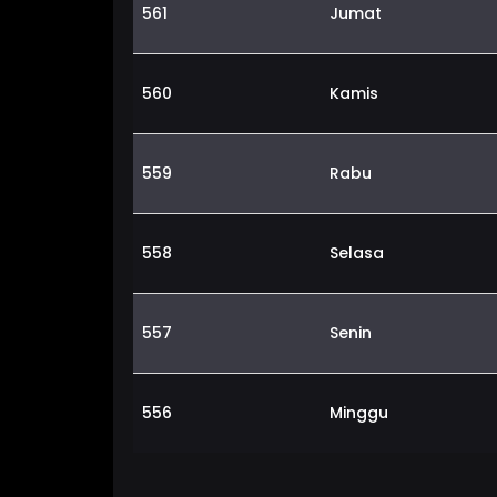
561
Jumat
560
Kamis
559
Rabu
558
Selasa
557
Senin
556
Minggu