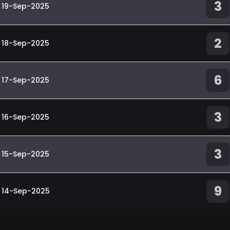
3
19-Sep-2025
2
18-Sep-2025
6
17-Sep-2025
3
16-Sep-2025
3
15-Sep-2025
9
14-Sep-2025