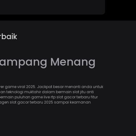
rbaik
ni Gampang Menang
ver game viral 2025. Jackpot besar menanti anda untuk
n teknologi muktahir dalam bermain slot jitu anti
rmain puluhan game live rtp slot gacor terbaru fitur
i agen slot gacor terbaru 2025 sampai keamanan