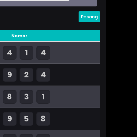
Pasang
Nomor
4
1
4
9
2
4
8
3
1
9
5
8