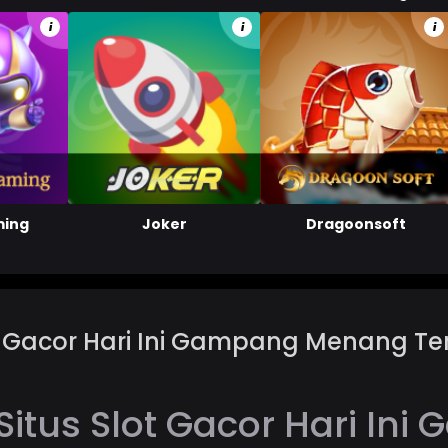
i
i
i
ming
Joker
Dragoonsoft
ot Gacor Hari Ini Gampang Menang Te
Situs Slot Gacor Hari I