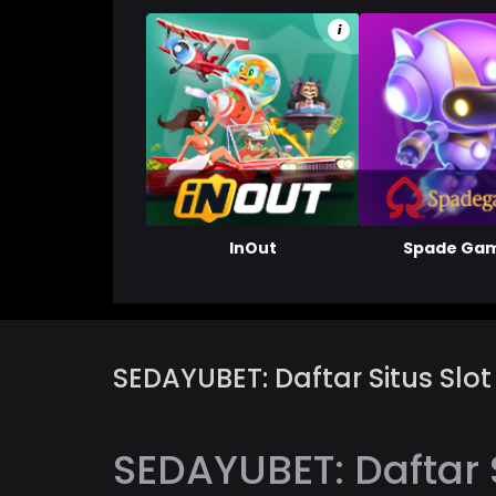
i
InOut
Spade Ga
SEDAYUBET: Daftar Situs Sl
SEDAYUBET: Daftar 