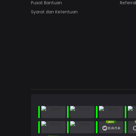
Pusat Bantuan
Referra
Syarat dan Ketentuan