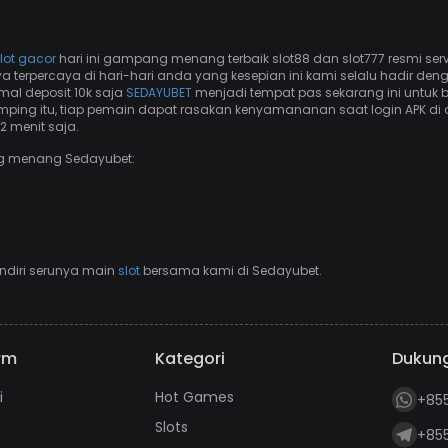
slot gacor
hari ini gampang menang terbaik slot88 dan slot777 resmi ser
terpercaya di hari-hari anda yang kesepian ini kami selalu hadir denga
al deposit 10k saja
SEDAYUBET
menjadi tempat pas sekarang ini untuk be
isamping itu, tiap pemain dapat rasakan kenyamananan saat login APK d
 menit saja.
ang menang Sedayubet:
endiri serunya main
slot
bersama kami di Sedayubet.
rm
Kategori
Dukun
i
Hot Games
+85
Slots
+85