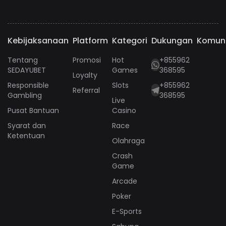
Kebijaksanaan
Platform
Kategori
Dukungan
Komun
Tentang
Promosi
Hot
+855962
SEDAYUBET
Games
368595
Loyalty
Responsible
Slots
+855962
Referral
Gambling
368595
Live
Pusat Bantuan
Casino
Syarat dan
Race
Ketentuan
Olahraga
Crash
Game
Arcade
Poker
E-Sports