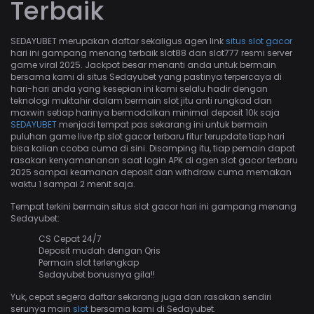
Terbaik
SEDAYUBET merupakan daftar sekaligus agen link
situs slot gacor
hari ini gampang menang terbaik slot88 dan slot777 resmi server
game viral 2025. Jackpot besar menanti anda untuk bermain
bersama kami di situs Sedayubet yang pastinya terpercaya di
hari-hari anda yang kesepian ini kami selalu hadir dengan
teknologi muktahir dalam bermain slot jitu anti rungkad dan
maxwin setiap harinya bermodalkan minimal deposit 10k saja
SEDAYUBET
menjadi tempat pas sekarang ini untuk bermain
puluhan game live rtp slot gacor terbaru fitur terupdate tiap hari
bisa kalian ccoba cuma di sini. Disamping itu, tiap pemain dapat
rasakan kenyamananan saat login APK di agen slot gacor terbaru
2025 sampai keamanan deposit dan withdraw cuma memakan
waktu 1 sampai 2 menit saja.
Tempat terkini bermain situs slot gacor hari ini gampang menang
Sedayubet:
CS Cepat 24/7
Deposit mudah dengan Qris
Permain slot terlengkap
Sedayubet bonusnya gila!!
Yuk, cepat segera daftar sekarang juga dan rasakan sendiri
serunya main
slot
bersama kami di Sedayubet.